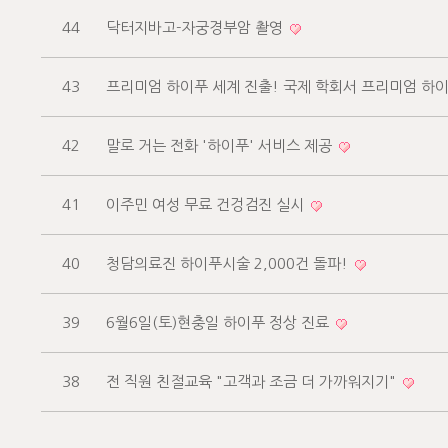
44
닥터지바고-자궁경부암 촬영
43
프리미엄 하이푸 세계 진출! 국제 학회서 프리미엄 하
42
말로 거는 전화 '하이푸' 서비스 제공
41
이주민 여성 무료 건겅검진 실시
40
청담의료진 하이푸시술 2,000건 돌파!
39
6월6일(토)현충일 하이푸 정상 진료
38
전 직원 친절교육 "고객과 조금 더 가까워지기"