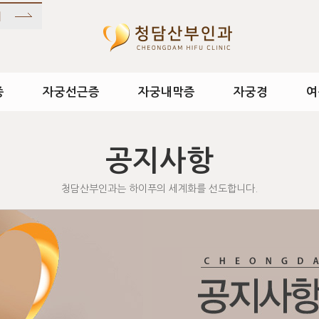
종
자궁선근증
자궁내막증
자궁경
여
공지사항
청담산부인과는 하이푸의 세계화를 선도합니다.