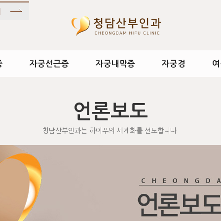
종
자궁선근증
자궁내막증
자궁경
여
언론보도
청담산부인과는 하이푸의 세계화를 선도합니다.